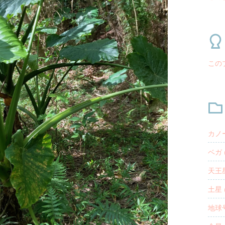
この
カノー
ベガ (
天王星
土星 (
地球号