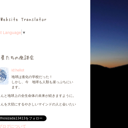
Website Translator
ct Language
▼
星たちの座談会
id:heliot
地球は進化の学校だった！
しかし、今 地球も人類も崖っぷちにい
ます。
さんと地球上の全生命体の未来が続きますように。
さんを大切にするやさしいマインドの人と会いたい
@hosizada13413をフォロー
ブログについて