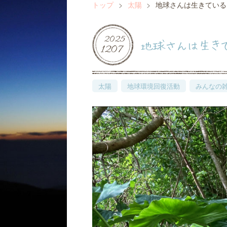
トップ
>
太陽
>
地球さんは生きている
2025
地球さんは生きて
12
07
太陽
地球環境回復活動
みんなの