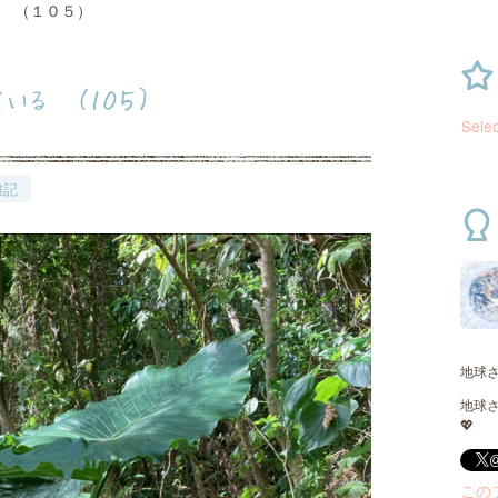
 （１０５）
いる （１０５）
Sele
雑記
地球
地球
💖
この