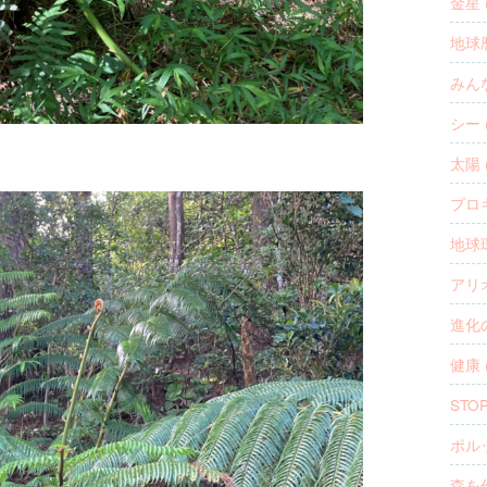
金星 (
地球暦
みんな
シー (
太陽 (
プロキ
地球環
アリオ
進化の
健康 (
STO
ポルッ
森を作