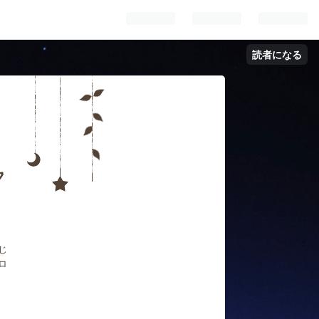
読者になる
☆
来
じ
ロ