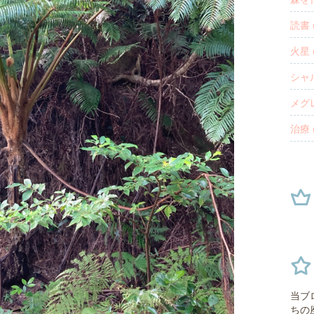
読書 (
火星 (
シャル
メグレ
治療 (
当ブ
ちの