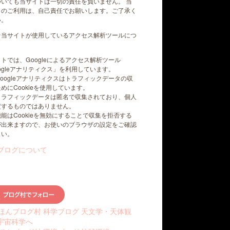
ついても当サイトは一切の責任を負いません。 当
トのご利用は、自己責任でお願いします。ご了承く
い。
☆当サイトが使用しているアクセス解析ツールにつ
トでは、Googleによるアクセス解析ツール
ogleアナリティクス」を利用しています。
oogleアナリティクスはトラフィックデータの収
めにCookieを使用しています。
トラフィックデータは匿名で収集されており、個人
定するものではありません。
能はCookieを無効にすることで収集を拒否する
が出来ますので、お使いのブラウザの設定をご確認
さい。
ブログについて