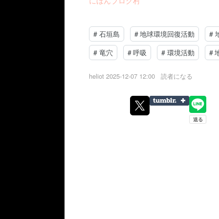
にほんブログ村
#
石垣島
#
地球環境回復活動
#
#
竜穴
#
呼吸
#
環境活動
#
heliot
2025-12-07 12:00
読者になる