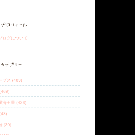
プロフィール
ブログについて
カテゴリー
プス (483)
469)
海王星 (428)
43)
 (30)