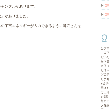
▶
20
ジャングルがあります。
▶
20
穴」がありました。
んの宇宙エネルギーが入力できるように竜穴さんを
当ブ
（以
だい
た内
送信
た個
ど公
しま
※当
用は
は上
※掲
努め
ク先