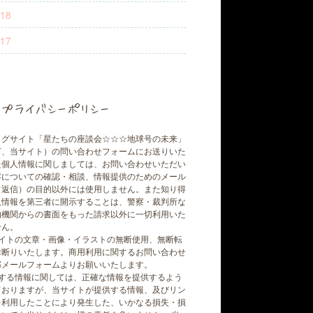
18
17
プライバシーポリシー
ログサイト「星たちの座談会☆☆☆地球号の未来」
下、当サイト）の問い合わせフォームにお送りいた
た個人情報に関しましては、お問い合わせいただい
容についての確認・相談、情報提供のためのメール
（返信）の目的以外には使用しません。また知り得
人情報を第三者に開示することは、警察・裁判所な
的機関からの書面をもった請求以外に一切利用いた
せん。
サイトの文章・画像・イラストの無断使用、無断転
お断りいたします。商用利用に関するお問い合わせ
部メールフォームよりお願いいたします。
載する情報に関しては、正確な情報を提供するよう
ておりますが、当サイトが提供する情報、及びリン
を利用したことにより発生した、いかなる損失・損