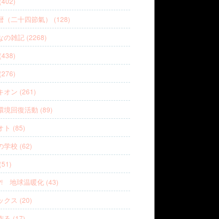
402)
（二十四節氣） (128)
の雑記 (2268)
438)
276)
オン (261)
境回復活動 (89)
ト (85)
学校 (62)
51)
P! 地球温暖化 (43)
クス (20)
る (17)