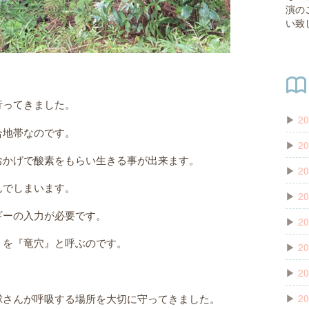
演の
い致
行ってきました。
▶
20
合地帯なのです。
▶
20
おかげで酸素をもらい生きる事が出来ます。
▶
20
んでしまいます。
▶
20
ギーの入力が必要です。
▶
20
」を『竜穴』と呼ぶのです。
▶
20
▶
20
▶
20
球さんが呼吸する場所を大切に守ってきました。