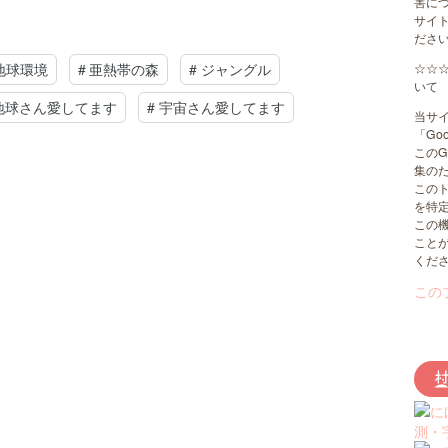
害に
サイ
ださ
地球環境
#
亜熱帯の森
#
ジャングル
☆☆
いて
地球さん愛してます
#
宇宙さん愛してます
当サイ
「Go
このG
集のた
この
を特
この機
こと
くだ
この