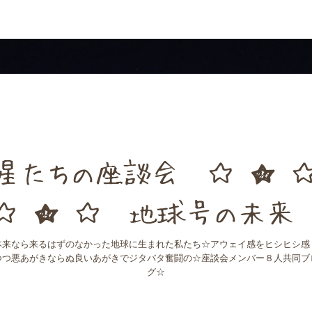
星たちの座談会 ☆ ★ 
☆ ★ ☆ 地球号の未
本来なら来るはずのなかった地球に生まれた私たち☆アウェイ感をヒシヒシ感
つつ悪あがきならぬ良いあがきでジタバタ奮闘の☆座談会メンバー８人共同ブ
グ☆